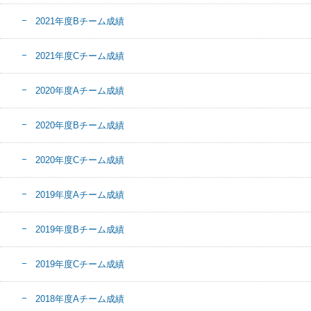
2021年度Bチーム成績
2021年度Cチーム成績
2020年度Aチーム成績
2020年度Bチーム成績
2020年度Cチーム成績
2019年度Aチーム成績
2019年度Bチーム成績
2019年度Cチーム成績
2018年度Aチーム成績