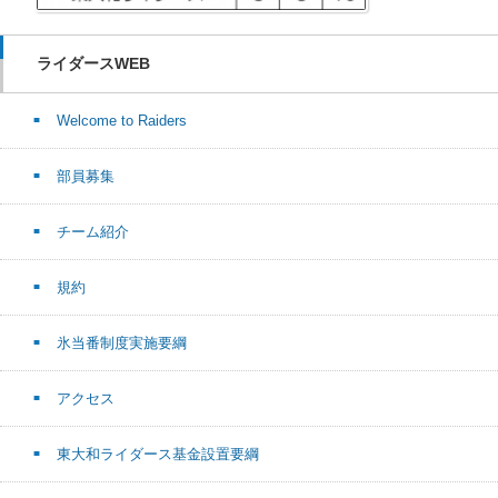
ライダースWEB
Welcome to Raiders
部員募集
チーム紹介
規約
氷当番制度実施要綱
アクセス
東大和ライダース基金設置要綱