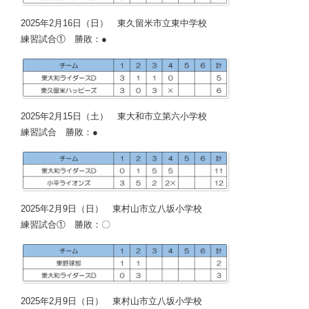
2025年2月16日（日） 東久留米市立東中学校
練習試合① 勝敗：●
2025年2月15日（土） 東大和市立第六小学校
練習試合 勝敗：●
2025年2月9日（日） 東村山市立八坂小学校
練習試合① 勝敗：〇
2025年2月9日（日） 東村山市立八坂小学校