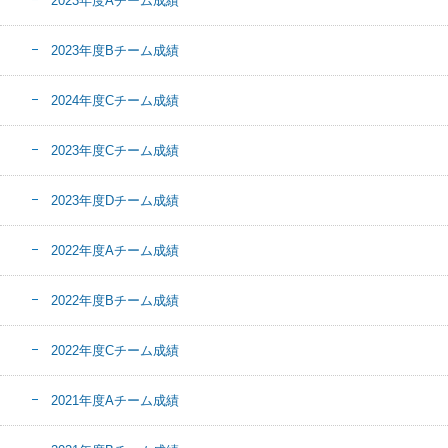
2023年度Aチーム成績
2023年度Bチーム成績
2024年度Cチーム成績
2023年度Cチーム成績
2023年度Dチーム成績
2022年度Aチーム成績
2022年度Bチーム成績
2022年度Cチーム成績
2021年度Aチーム成績