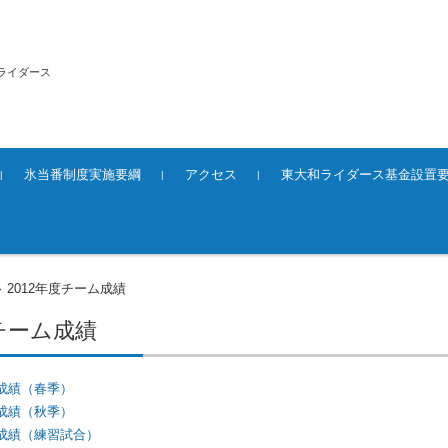
ライダース
氷当番制度実施要綱
アクセス
東大和ライダース基金設置
2012年度チーム成績
>
度チーム成績
ム成績（春季）
ム成績（秋季）
ム成績（練習試合）