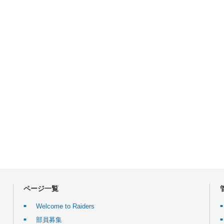
ページ一覧
Welcome to Raiders
部員募集