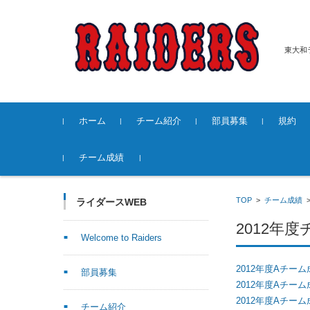
東大和
コンテンツに移動
ホーム
チーム紹介
部員募集
規約
チーム成績
2026年度Aチーム成績
2026年度Bチーム成績
2026年度Cチーム成績
2025年度Aチーム成績
2025年度Bチーム成績
2025年度Cチーム成績
2025年度Dチーム成績
2025年度Eチーム成績
2024年度Aチーム成績
2024年度Bチーム成績
2024年度Cチーム成績
2024年度Dチーム成績
2023年度Aチーム成績
2023年度Bチーム成績
2023年度Cチーム成績
2023年度Dチーム成績
2022年度Aチーム成績
2022年度Bチーム成績
2022年度Cチーム成績
2021年度Aチーム成績
2021年度Bチーム成績
2021年度Cチーム成績
過去分
TOP
>
チーム成績
ライダースWEB
2012年
Welcome to Raiders
2012年度Aチー
部員募集
2012年度Aチー
2012年度Aチー
チーム紹介