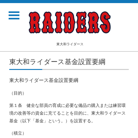
東大和ライダース
東大和ライダース基金設置要綱
東大和ライダース基金設置要綱
（目的）
第１条 健全な部員の育成に必要な備品の購入または練習環
境の改善等の資金に充てることを目的に、東大和ライダース
基金（以下「基金」という。）を設置する。
（積立）