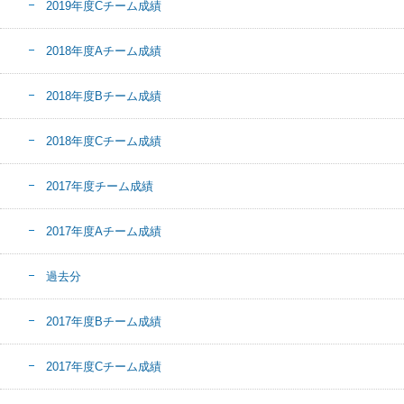
2019年度Cチーム成績
2018年度Aチーム成績
2018年度Bチーム成績
2018年度Cチーム成績
2017年度チーム成績
2017年度Aチーム成績
過去分
2017年度Bチーム成績
2017年度Cチーム成績