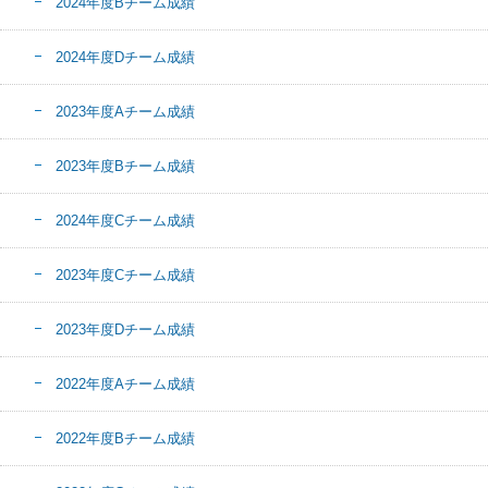
2024年度Bチーム成績
2024年度Dチーム成績
2023年度Aチーム成績
2023年度Bチーム成績
2024年度Cチーム成績
2023年度Cチーム成績
2023年度Dチーム成績
2022年度Aチーム成績
2022年度Bチーム成績