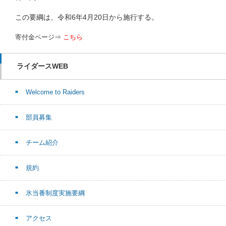
この要綱は、令和6年4月20日から施行する。
寄付金ページ⇒
こちら
ライダースWEB
Welcome to Raiders
部員募集
チーム紹介
規約
氷当番制度実施要綱
アクセス