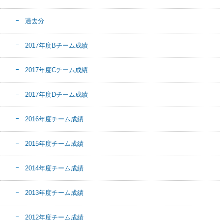
過去分
2017年度Bチーム成績
2017年度Cチーム成績
2017年度Dチーム成績
2016年度チーム成績
2015年度チーム成績
2014年度チーム成績
2013年度チーム成績
2012年度チーム成績