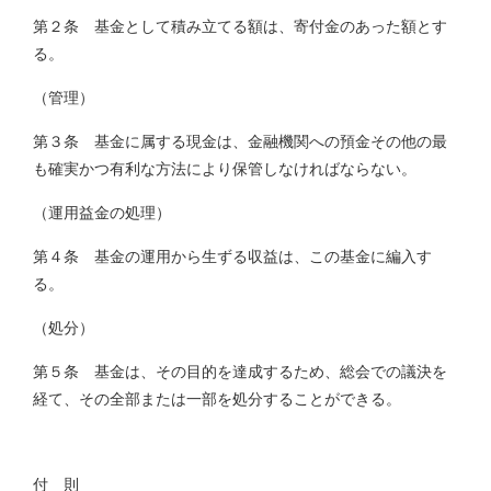
第２条 基金として積み立てる額は、寄付金のあった額とす
る。
（管理）
第３条 基金に属する現金は、金融機関への預金その他の最
も確実かつ有利な方法により保管しなければならない。
（運用益金の処理）
第４条 基金の運用から生ずる収益は、この基金に編入す
る。
（処分）
第５条 基金は、その目的を達成するため、総会での議決を
経て、その全部または一部を処分することができる。
付 則